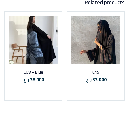
Related products
C68 – Blue
C15
33.000
ر.ع.
38.000
ر.ع.
تحديد المقاس
تحديد المقاس