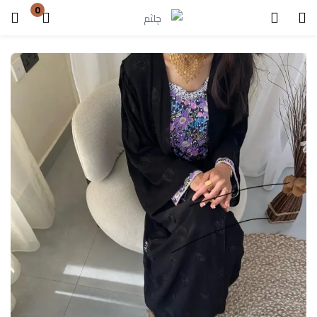
0
Register
Login
Enter your username and password to login.
Lost password?
Remember me