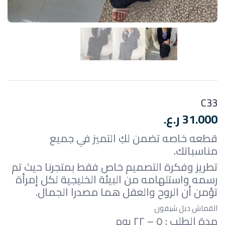
C33
31.000
ر.ع.
قطعه خاصه تضمن لكِ التميز في جميع
مناسباتك.
تطريز وفكرة التصميم خاص فقط بمتجرنا حيث تم
رسمه واستلهامه من البيئة الخليجية لكل إمرأة
تؤمن أن الروح والعقل هما مصدرا الجمال.
القماش دبل شيفون
مدة الطلب : ٥ – ٢٢ يوم