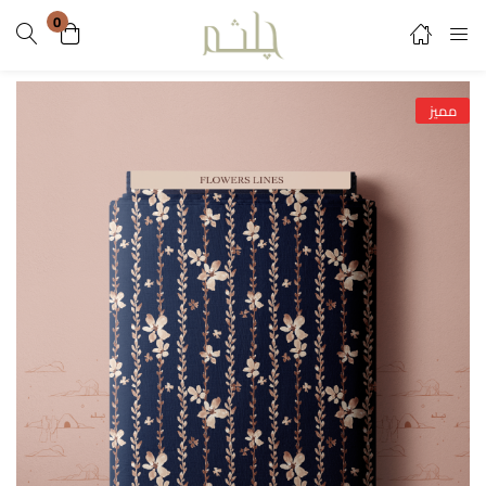
0
Register
Login
مميز
Enter your username and password to login.
Lost password?
Remember me